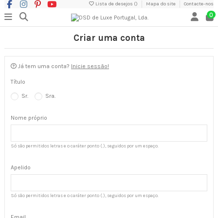
Lista de desejos (
)
Mapa do site
Contacte-nos
0
Criar uma conta
Já tem uma conta?
Inicie sessão!
Título
Sr.
Sra.
Nome próprio
Só são permitidos letras e o caráter ponto (.), seguidos por um espaço.
Apelido
Só são permitidos letras e o caráter ponto (.), seguidos por um espaço.
Email