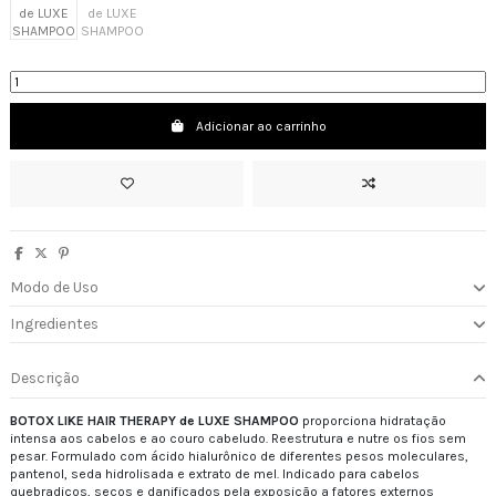
Adicionar ao carrinho
Modo de Uso
Ingredientes
Descrição
BOTOX LIKE HAIR THERAPY de LUXE SHAMPOO
proporciona hidratação
intensa aos cabelos e ao couro cabeludo. Reestrutura e nutre os fios sem
pesar. Formulado com ácido hialurônico de diferentes pesos moleculares,
pantenol, seda hidrolisada e extrato de mel. Indicado para cabelos
quebradiços, secos e danificados pela exposição a fatores externos